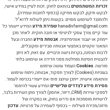
זכויות המשתמשים
בהתאם לחוק: זכות לעיין במידע אישי,
לבקש תיקון, לבקש מחיקה (בכפוף לחובות שמירה),
ולהתנגד לשימוש מסוים. בקשות ניתן לשלוח לדוא"ל:
hanadivfarm@gmail.com
שמירת מידע
המידע יישמר כל
עוד קיים צורך עסקי לגיטימי או חובה חוקית. לאחר מכן
יימחק או יעבור אנונימיזציה.
אבטחת מידע
החברה ובעל
המאגר נוקטים באמצעי אבטחה סבירים ומקובלים,
לרבות הצפנה, בקרות גישה וגיבויים. עם זאת, לא ניתן
להבטיח חסינות מוחלטת מפני חדירה או שימוש בלתי
מורשה.
Cookies
העמוד עושה שימוש
בעוגיות (Cookies) לצורך תפקוד, אבטחה, ניתוח שימוש
והתאמה אישית. ייתכן שיוצג פופ-אפ ייעודי בכניסה לעמוד.
מסירת מידע לצדדים שלישיים
המידע עשוי להימסר
לספקי שירות (CRM, דיוור, אחסון) לצורך מתן השירות בלבד,
לרשויות מוסמכות אם נדרש בחוק, או במקרה של
מיזוג/מכירת פעילות – בכפוף לשמירה על פרטיות.
עדכון