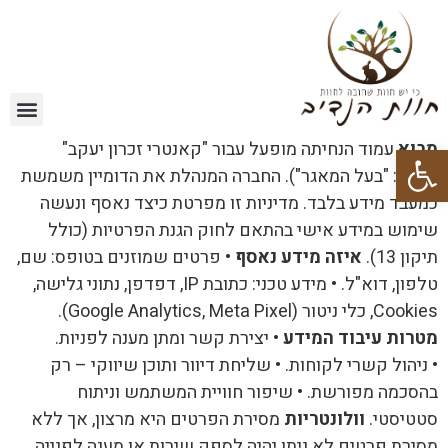
פתח סרגל נגישות
מבוא
עמוד הנחיתה מופעל עבור "קאנטרי זכרון יעקב"
(להלן: "בעל המאגר"). החברה המנהלת את הדומיין משמשת
כמעבד מידע בלבד. מדיניות זו מפרטת כיצד נאסף ונעשה
שימוש במידע אישי בהתאם לחוק הגנת הפרטיות (כולל
תיקון 13).
איזה מידע נאסף
• פרטים שמוזנים בטופס: שם,
טלפון, דוא"ל. • מידע טכני: כתובת IP, דפדפן, נתוני גלישה,
Cookies, כלי ניטור (Google Analytics, Meta Pixel).
מטרות עיבוד המידע
• יצירת קשר ומתן מענה לפניות.
• ניהול קשרי לקוחות. • שליחת דיוור ותוכן שיווקי – רק
בהסכמה מפורשת. • שיפור חוויית המשתמש וניתוח
סטטיסטי.
וולונטריות
מסירת הפרטים היא מרצון, אך ללא
מסירת פרטים לא ניתן יהיה לספק שירות או מענה לפנייה.